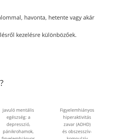
lkalommal, havonta, hetente vagy akár
lésről kezelésre különbözőek.
?
Javuló mentális
Figyelemhiányos
egészség: a
hiperaktivitás
depresszió,
zavar (ADHD)
pánikrohamok,
és obszesszív-
figyelemhiányos
kompulzív