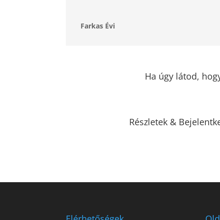
Farkas Évi
Ha úgy látod, hogy
Részletek & Bejelentk
Elérhetőségek
Old