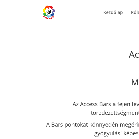
Kezdőlap
Ról
Ac
M
Az Access Bars a fejen lé
töredezettségment
A Bars pontokat könnyedén megérintv
gyógyulási képess