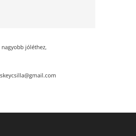
t nagyobb jóléthez,
cskeycsilla@gmail.com