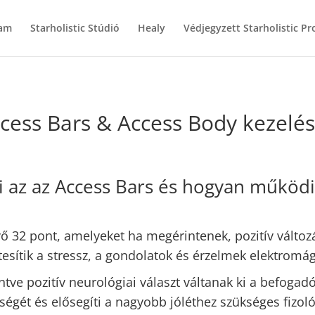
am
Starholistic Stúdió
Healy
Védjegyzett Starholistic P
cess Bars & Access Body kezelé
i az az Access Bars és hogyan működi
vő 32 pont, amelyeket ha megérintenek, pozitív változá
esítik a stressz, a gondolatok és érzelmek elektromág
e pozitív neurológiai választ váltanak ki a befogadó
égét és elősegíti a nagyobb jóléthez szükséges fizoló