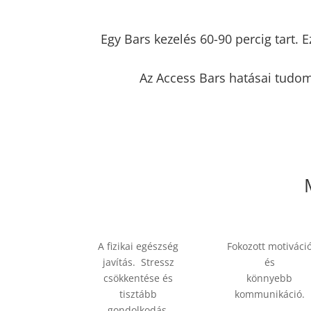
Egy Bars kezelés 60-90 percig tart. 
Az Access Bars hatásai tudom
A fizikai egészség
Fokozott motiváci
javítás. Stressz
és
csökkentése és
könnyebb
tisztább
kommunikáció.
gondolkodás.