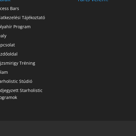
cess Bars
atkezelési Tájékoztató
lyahír Program
aly
pcsolat
zdőoldal
jzsmirigy Tréning
ólam
arholistic Stúdió
djegyzett Starholistic
ogramok