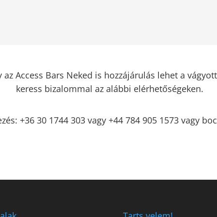
 az Access Bars Neked is hozzájárulás lehet a vágyot
keress bizalommal az alábbi elérhetőségeken.
ezés:
+36 30 1744 303 vagy +44 784 905 1573 vagy bo
alak
Tarts velem!