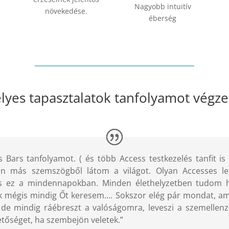
Nagyobb intuitív
növekedése.
éberség
yes tapasztalatok tanfolyamot végze
ss Bars tanfolyamot. ( és több Access testkezelés tanfit 
sen más szemszögből látom a világot. Olyan Accesses l
 ez a mindennapokban. Minden élethelyzetben tudom ha
k mégis mindig Őt keresem…. Sokszor elég pár mondat, amit
i, de mindig ráébreszt a valóságomra, leveszi a szemelle
etőséget, ha szembejön veletek.”