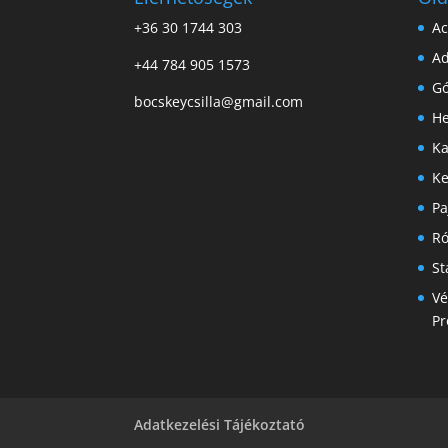
+36 30 1744 303
Ac
Ad
+44 784 905 1573
Gó
bocskeycsilla@gmail.com
He
Ka
Ke
Pa
R
St
Vé
Pr
Adatkezelési Tájékoztató