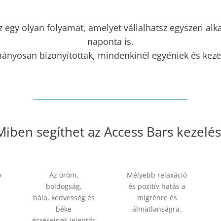
Ez egy olyan folyamat, amelyet vállalhatsz egyszeri a
naponta is.
ányosan bizonyítottak, mindenkinél egyéniek és keze
Miben segíthet az Access Bars kezelés
ó
Az öröm,
Mélyebb relaxáció
boldogság,
és pozitív hatás a
hála, kedvesség és
migrénre és
béke
álmatlanságra.
érzéseinek jelentős