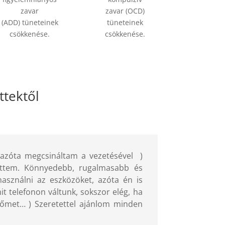
zavar
zavar (OCD)
(ADD) tüneteinek
tüneteinek
csökkenése.
csökkenése.
ttektől
is azóta megcsináltam a vezetésével
)
ettem. Könnyedebb, rugalmasabb és
sználni az eszközöket, azóta én is
 telefonon váltunk, sokszor elég, ha
nzőmet… ) Szeretettel ajánlom minden