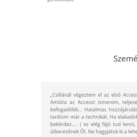
Személ
„Csillánál végeztem el az első Acce
Amióta az Accesst ismerem, telje
befogadóbb… Hatalmas hozzájárulás
tanítom már a technikát. Ha elakado
bekérdez….. ( ez elég fájó tud lenn
útkeresőnek Őt. Ne hagyjátok ki a leh