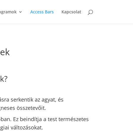
rogramok
Access Bars
Kapcsolat
sek
k?
sra serkentik az agyat, és
neses összetevőit.
ban. Ez beindítja a test természetes
giai változásokat.